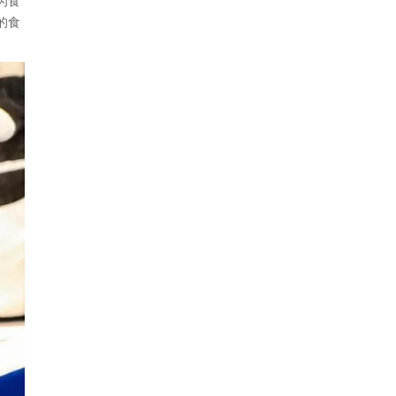
为食
的食