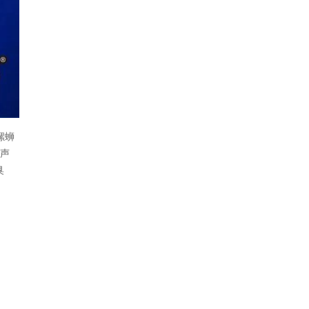
螺蛳
牌声
臭