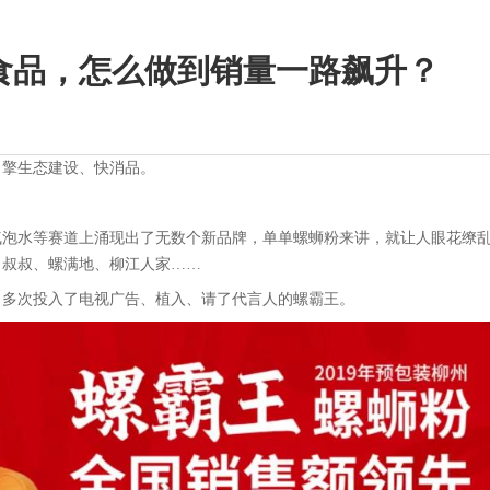
食品，怎么做到销量一路飙升？
引擎生态建设、快消品。
气泡水等赛道上涌现出了无数个新品牌，单单螺蛳粉来讲，就让人眼花缭
肖叔叔、螺满地、柳江人家……
了多次投入了电视广告、植入、请了代言人的螺霸王。