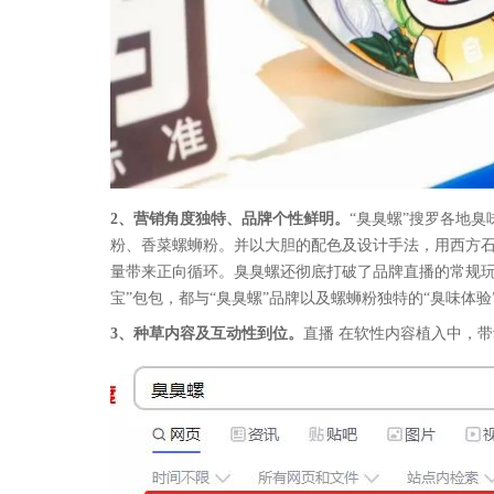
2、营销角度独特、品牌个性鲜明。
“臭臭螺”搜罗各地
粉、香菜螺蛳粉。并以大胆的配色及设计手法，用西方石
量带来正向循环。臭臭螺还彻底打破了品牌直播的常规玩
宝”包包，都与“臭臭螺”品牌以及螺蛳粉独特的“臭味体验
3、种草内容及互动性到位。
直播 在软性内容植入中，