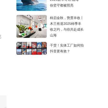
份坚守都被照亮
柿启金秋，势贯丰收丨
木兰有道2025柿季丰
收之约，与你共赴成长
山海
统
干货！实体工厂如何拍
抖音更有效？