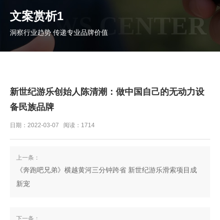
文案赏析1
NEWS CENTER
洞察行业趋势 传递专业品牌价值
新世纪游乐创始人陈清潮：做中国自己的无动力设
备民族品牌
日期：2022-03-07 阅读：1714
上一条：
《奔跑吧兄弟》横越黄河三分钟跨省 新世纪游乐滑索项目成
新宠
下一条：