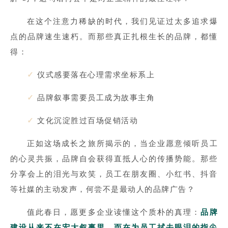
在这个注意力稀缺的时代，我们见证过太多追求爆
点的品牌速生速朽。而那些真正扎根生长的品牌，都懂
得：
✓
仪式感要落在心理需求坐标系上
✓
品牌叙事需要员工成为故事主角
✓
文化沉淀胜过百场促销活动
正如这场成长之旅所揭示的，当企业愿意倾听员工
的心灵共振，品牌自会获得直抵人心的传播势能。那些
分享会上的泪光与欢笑，员工在朋友圈、小红书、抖音
等社媒的主动发声，何尝不是最动人的品牌广告？
值此春日，愿更多企业读懂这个质朴的真理：
品牌
建设从来不在宏大叙事里，而在为员工拭去眼泪的指尖